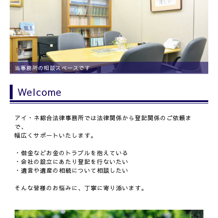
当事務所向かいのビルです
当事務所の相談スペースです
Welcome
アイ・ネ綜合法律事務所では法律関係から登記関係のご依頼ま
で、
幅広くサポートいたします。
・借金などお金のトラブルを抱えている
・会社の設立にあたり登記を行ないたい
・遺言や遺産の相続について相談したい
そんな皆様のお悩みに、丁寧に寄り添います。